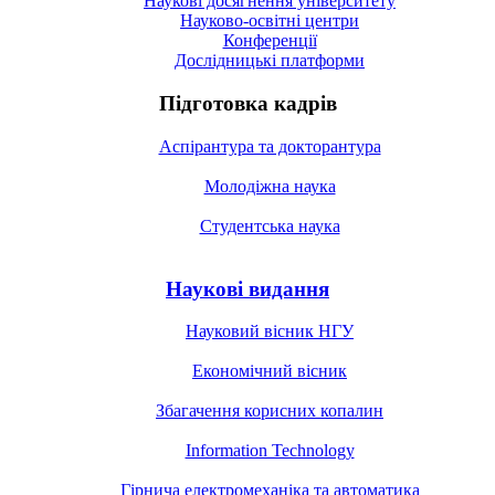
Наукові досягнення університету
Науково-освітні центри
Конференції
Дослідницькі платформи
Підготовка кадрів
Аспірантура та докторантура
Молодіжна наука
Студентська наука
Наукові видання
Науковий вісник НГУ
Економічний вісник
Збагачення корисних копалин
Information Technology
Гірнича електромеханіка та автоматика