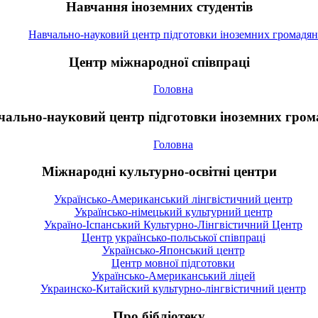
Навчання іноземних студентів
Навчально-науковий центр підготовки іноземних громадян
Центр міжнародної співпраці
Головна
чально-науковий центр підготовки іноземних гром
Головна
Міжнародні культурно-освітні центри
Українсько-Американський лінгвістичний центр
Українсько-німецький культурний центр
Україно-Іспанський Культурно-Лінгвістичний Центр
Центр українсько-польської співпраці
Українсько-Японський центр
Центр мовної підготовки
Українсько-Американський ліцей
Украинско-Китайский культурно-лінгвістичний центр
Про бібліотеку