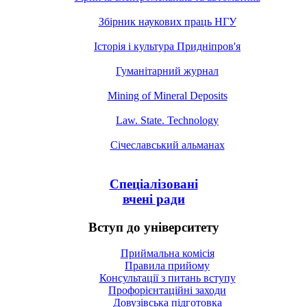
Збірник наукових праць НГУ
Історія і культура Придніпров'я
Гуманітарний журнал
Mining of Mineral Deposits
Law. State. Technology
Січеславський альманах
Спеціалізовані
вчені ради
Вступ до університету
Приймальна комісія
Правила прийому
Консультації з питань вступу
Профорієнтаційні заходи
Довузівська підготовка