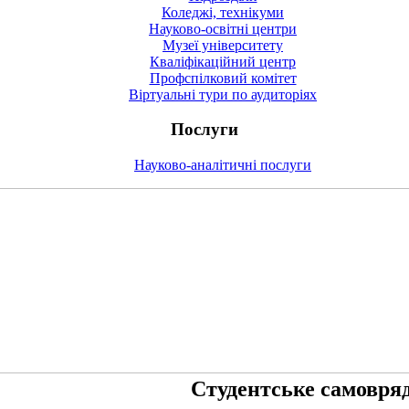
Коледжі, технікуми
Науково-освітні центри
Музеї університету
Кваліфікаційний центр
Профспілковий комітет
Віртуальні тури по аудиторіях
Послуги
Науково-аналітичні послуги
Студентське самовря