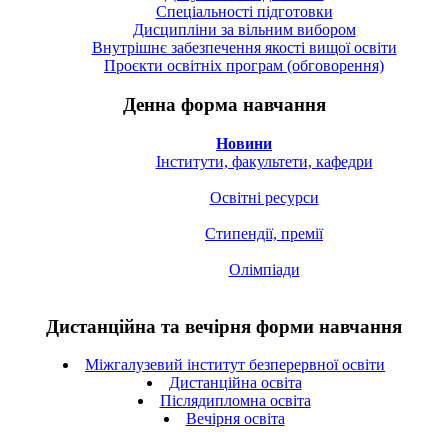
Спецiальностi підготовки
Дисципліни за вільним вибором
Внутрішнє забезпечення якості вищої освіти
Проєкти освітніх програм (обговорення)
Денна форма навчання
Новини
Інститути, факультети, кафедри
Освітні ресурси
Стипендії, премії
Олімпіади
Дистанційна та вечірня форми навчання
Міжгалузевий інститут безперервної освіти
Дистанційна освіта
Післядипломна освіта
Вечірня освіта