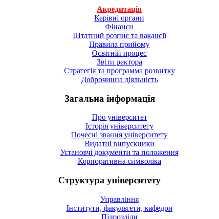
Акредитація
Керівні органи
Фінанси
Штатний розпис та вакансії
Правила прийому
Освітній процес
Звіти ректора
Стратегія та программа розвитку
Доброчинна діяльність
Загальна інформація
Про університет
Історія університету
Почесні звання університету
Видатні випускники
Установчі документи та положення
Корпоративна символiка
Структура університету
Управління
Інститути, факультети, кафедри
Підрозділи