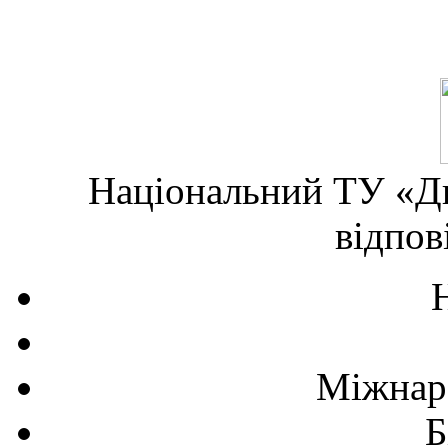
Національний ТУ «Дн
відпов
Міжнаро
Б