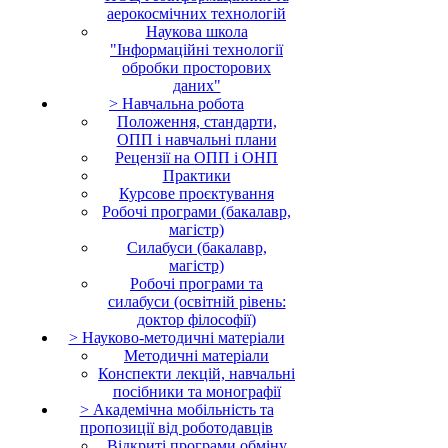
аерокосмічних технологій
Наукова школа
"Інформаційні технології
обробки просторових
даних"
> Навчальна робота
Положення, стандарти,
ОПП і навчальні плани
Рецензії на ОПП і ОНП
Практики
Курсове проєктування
Робочі програми (бакалавр,
магістр)
Силабуси (бакалавр,
магістр)
Робочі програми та
силабуси (освітній рівень:
доктор філософії)
> Науково-методичні матеріали
Методичні матеріали
Конспекти лекцій, навчальні
посібники та монографії
> Академічна мобільність та
пропозиції від роботодавців
Відкриті програми обміну