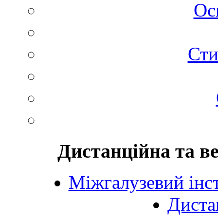
Ос
Сти
Дистанційна та в
Міжгалузевий інст
Диста