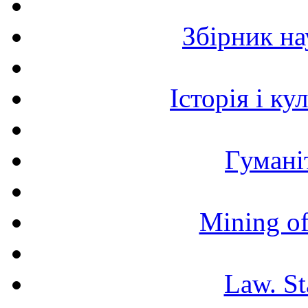
Збірник н
Історія і к
Гумані
Mining of
Law. St