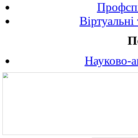
Профспі
Віртуальні
П
Науково-а