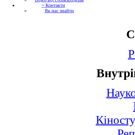
> Контакти
Як нас знайти
С
Р
Внутрі
Науко
Кіносту
Реп