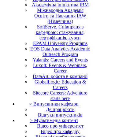
Академічна ініціатива IBM
Міжнародна Академія
Освіти та Навчання IAW
(Німеччина)
SoftServe. Співпраця з
кафедрою: стажування,
сертифікація, курси
EPAM University Programs
EOS Data Analytics Academic
Outreach Program
Yalantis: Careers and Events
Luxoft: Events & Webinars,
Career
DataArt: робота в компанії
GlobalLogic: Education &
Careers
Sitecore Careers: Adventure
starts here
> Випускники кафедри
Де працюють
Відгуки випускників
> Мультимедіа контент
Відео про університет
Відео про кафедру
Відео від стейкхолдерів