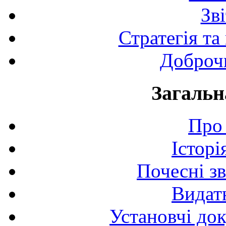
Зв
Стратегія та
Доброчи
Загальн
Про 
Історі
Почесні з
Видат
Установчі до