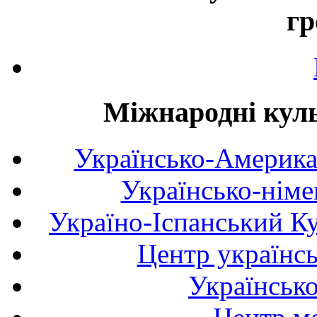
гр
Міжнародні куль
Українсько-Америка
Українсько-німе
Україно-Іспанський К
Центр українсь
Українськ