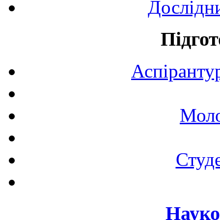
Дослідн
Підгот
Аспірантур
Моло
Студе
Науко