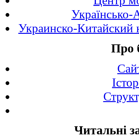
Центр мо
Українсько-
Украинско-Китайский к
Про 
Сай
Істор
Структ
Читальні з