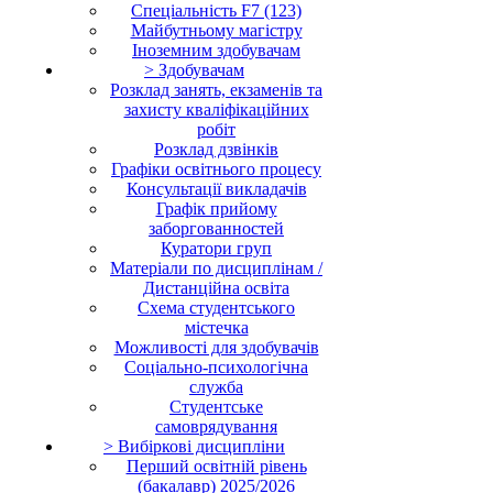
Cпеціальність F7 (123)
Майбутньому магістру
Іноземним здобувачам
> Здобувачам
Розклад занять, екзаменів та
захисту кваліфікаційних
робіт
Розклад дзвінків
Графіки освітнього процесу
Консультації викладачів
Графік прийому
заборгованностей
Куратори груп
Матеріали по дисциплінам /
Дистанційна освіта
Схема студентського
містечка
Можливості для здобувачів
Соціально-психологічна
служба
Студентське
самоврядування
> Вибіркові дисципліни
Перший освітній рівень
(бакалавр) 2025/2026