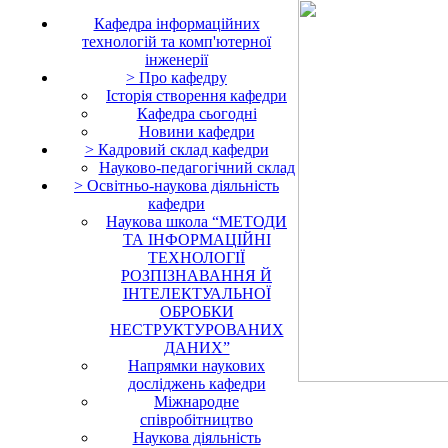
Кафедра iнформаційних
технологій та комп'ютерної
інженерії
> Про кафедру
Історія створення кафедри
Кафедра сьогодні
Новини кафедри
> Кадровий склад кафедри
Науково-педагогічний склад
> Освітньо-наукова діяльність
кафедри
Наукова школа “МЕТОДИ
ТА ІНФОРМАЦІЙНІ
ТЕХНОЛОГІЇ
РОЗПІЗНАВАННЯ Й
ІНТЕЛЕКТУАЛЬНОЇ
ОБРОБКИ
НЕСТРУКТУРОВАНИХ
ДАНИХ”
Напрямки наукових
досліджень кафедри
Міжнародне
співробітництво
Наукова діяльність