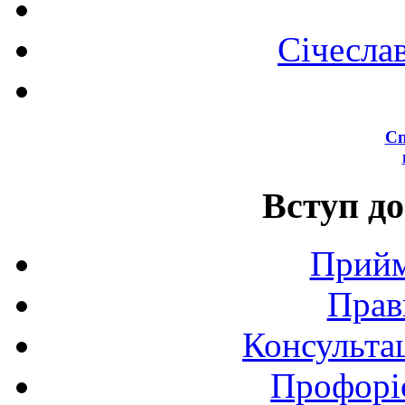
Січесла
Сп
Вступ до
Прийм
Прав
Консультац
Профоріє