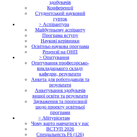
здобувачів
Конференції
Студентський науковий
гурток
> Аспірантура
Майбутньому аспіранту
Програма вступу
Наукові керівники
Освітньо-наукова програма
Рецензії на ОНП
> Опитування
Опитування професорсько-
викладацького складу
кафедри, результати
Анкета для роботодавців та
результати
Анкетування здобувачів
вищої освіти та результати
Зауваження та пропозиції
щодо проекту освітньої
програми
> Абітурієнтам
Чому варто навчатися у нас
ВСТУП 2026
Cпеціальність F6 (126)