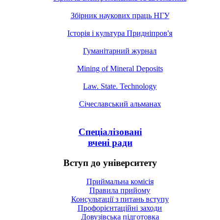
Збірник наукових праць НГУ
Історія і культура Придніпров'я
Гуманітарний журнал
Mining of Mineral Deposits
Law. State. Technology
Січеславський альманах
Спеціалізовані
вчені ради
Вступ до університету
Приймальна комісія
Правила прийому
Консультації з питань вступу
Профорієнтаційні заходи
Довузівська підготовка