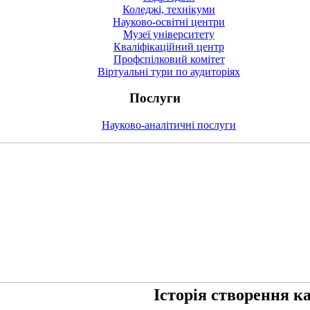
Коледжі, технікуми
Науково-освітні центри
Музеї університету
Кваліфікаційний центр
Профспілковий комітет
Віртуальні тури по аудиторіях
Послуги
Науково-аналітичні послуги
Історія створення к