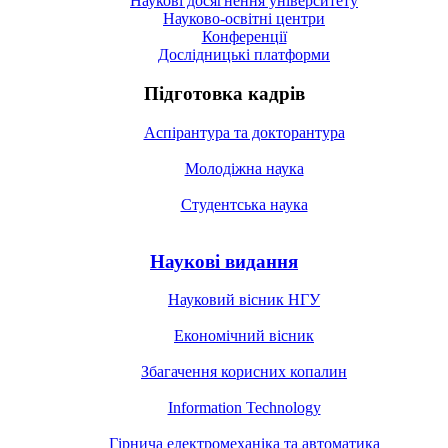
Наукові досягнення університету
Науково-освітні центри
Конференції
Дослідницькі платформи
Підготовка кадрів
Аспірантура та докторантура
Молодіжна наука
Студентська наука
Наукові видання
Науковий вісник НГУ
Економічний вісник
Збагачення корисних копалин
Information Technology
Гірнича електромеханіка та автоматика