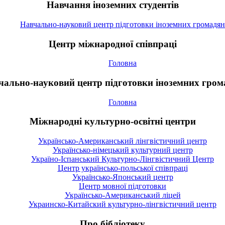
Навчання іноземних студентів
Навчально-науковий центр підготовки іноземних громадян
Центр міжнародної співпраці
Головна
чально-науковий центр підготовки іноземних гром
Головна
Міжнародні культурно-освітні центри
Українсько-Американський лінгвістичний центр
Українсько-німецький культурний центр
Україно-Іспанський Культурно-Лінгвістичний Центр
Центр українсько-польської співпраці
Українсько-Японський центр
Центр мовної підготовки
Українсько-Американський ліцей
Украинско-Китайский культурно-лінгвістичний центр
Про бібліотеку