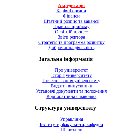
Акредитація
Керівні органи
Фінанси
Штатний розпис та вакансії
Правила прийому
Освітній процес
Звіти ректора
Стратегія та программа розвитку
Доброчинна діяльність
Загальна інформація
Про університет
Історія університету
Почесні звання університету
Видатні випускники
Установчі документи та положення
Корпоративна символiка
Структура університету
Управління
Інститути, факультети, кафедри
Підрозділи