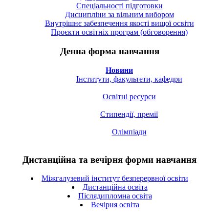
Спецiальностi підготовки
Дисципліни за вільним вибором
Внутрішнє забезпечення якості вищої освіти
Проєкти освітніх програм (обговорення)
Денна форма навчання
Новини
Інститути, факультети, кафедри
Освітні ресурси
Стипендії, премії
Олімпіади
Дистанційна та вечірня форми навчання
Міжгалузевий інститут безперервної освіти
Дистанційна освіта
Післядипломна освіта
Вечірня освіта