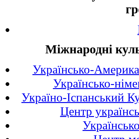
гр
Міжнародні куль
Українсько-Америка
Українсько-німе
Україно-Іспанський К
Центр українсь
Українськ