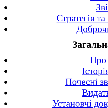
Зв
Стратегія та
Доброчи
Загальн
Про 
Історі
Почесні з
Видат
Установчі до