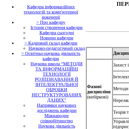
ПЕР
Кафедра iнформаційних
технологій та комп'ютерної
інженерії
> Про кафедру
Історія створення кафедри
Кафедра сьогодні
Новини кафедри
> Кадровий склад кафедри
Науково-педагогічний склад
Дисцип
> Освітньо-наукова діяльність
кафедри
Наукова школа “МЕТОДИ
Захист 
ТА ІНФОРМАЦІЙНІ
ТЕХНОЛОГІЇ
Інтелек
РОЗПІЗНАВАННЯ Й
ІНТЕЛЕКТУАЛЬНОЇ
Фахові
Методи 
ОБРОБКИ
дисципліни
НЕСТРУКТУРОВАНИХ
(вибіркові)
ДАНИХ”
Нереляц
Напрямки наукових
досліджень кафедри
Теорія 
Міжнародне
співробітництво
Управлі
Наукова діяльність
підпри