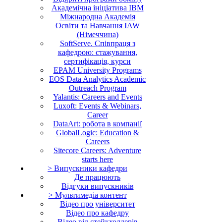
Академічна ініціатива IBM
Міжнародна Академія
Освіти та Навчання IAW
(Німеччина)
SoftServe. Співпраця з
кафедрою: стажування,
сертифікація, курси
EPAM University Programs
EOS Data Analytics Academic
Outreach Program
Yalantis: Careers and Events
Luxoft: Events & Webinars,
Career
DataArt: робота в компанії
GlobalLogic: Education &
Careers
Sitecore Careers: Adventure
starts here
> Випускники кафедри
Де працюють
Відгуки випускників
> Мультимедіа контент
Відео про університет
Відео про кафедру
Відео від стейкхолдерів