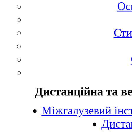
Ос
Сти
Дистанційна та в
Міжгалузевий інст
Диста