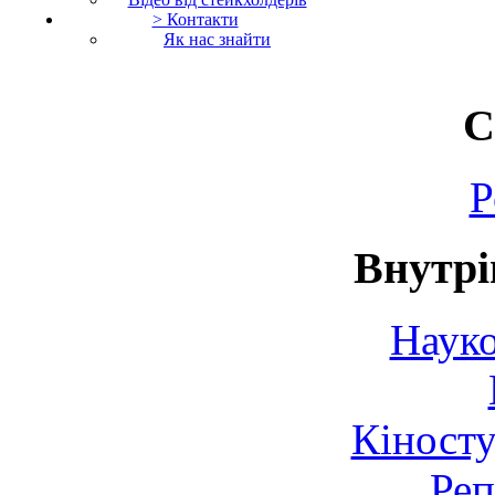
> Контакти
Як нас знайти
С
Р
Внутрі
Науко
Кіносту
Реп