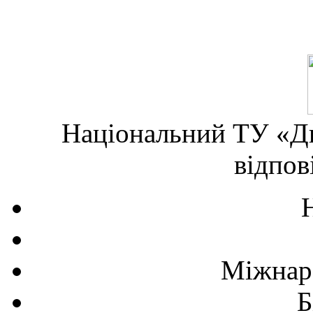
Національний ТУ «Дн
відпов
Міжнаро
Б