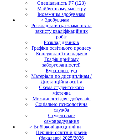
Cпеціальність F7 (123)
Майбутньому магістру
Іноземним здобувачам
> Здобувачам
Розклад занять, екзаменів та
захисту кваліфікаційних
робіт
Розклад дзвінків
Графіки освітнього процесу
Консультації викладачів
Графік прийому
заборгованностей
Куратори груп
Матеріали по дисциплінам /
Дистанційна освіта
Схема студентського
містечка
Можливості для здобувачів
Соціально-психологічна
служба
Студентське
самоврядування
> Вибіркові дисципліни
Перший освітній рівень
(бакалавр) 2025/2026