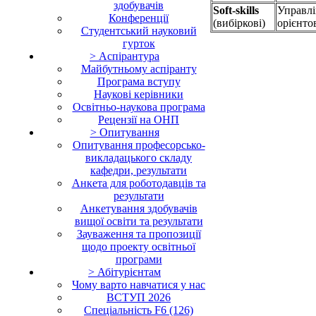
здобувачів
Soft-skills
Управлі
Конференції
(вибіркові)
орієнто
Студентський науковий
гурток
> Аспірантура
Майбутньому аспіранту
Програма вступу
Наукові керівники
Освітньо-наукова програма
Рецензії на ОНП
> Опитування
Опитування професорсько-
викладацького складу
кафедри, результати
Анкета для роботодавців та
результати
Анкетування здобувачів
вищої освіти та результати
Зауваження та пропозиції
щодо проекту освітньої
програми
> Абітурієнтам
Чому варто навчатися у нас
ВСТУП 2026
Cпеціальність F6 (126)