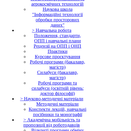
аерокосмічних технологій
Наукова школа
"Інформаційні технології
обробки просторових
даних"
> Навчальна робота
Положення, стандарти,
ОПП і навчальні плани
Рецензії на ОПП і ОНП
Практики
Курсове проєктування
Робочі програми (бакалавр,
магістр)
Силабуси (бакалавр,
магістр)
Робочі програми та
силабуси (освітній рівень:
доктор філософії)
> Науково-методичні матеріали
Методичні матеріали
Конспекти лекцій, навчальні
посібники та монографії
> Академічна мобільність та
пропозиції від роботодавців
Відкриті програми обміну