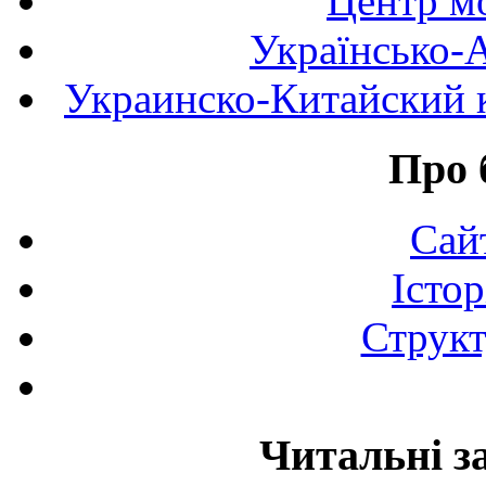
Центр мо
Українсько-
Украинско-Китайский к
Про 
Сай
Істор
Структ
Читальні з