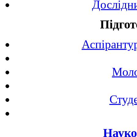
Дослідн
Підгот
Аспірантур
Моло
Студе
Науко