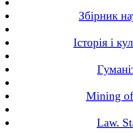
Збірник н
Історія і к
Гумані
Mining of
Law. St