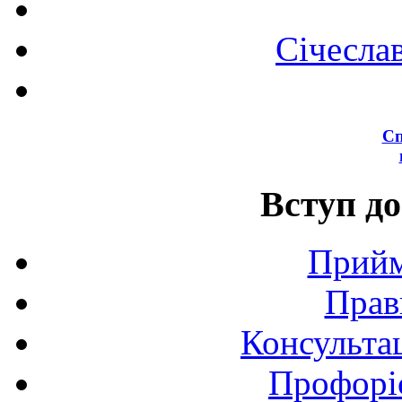
Січесла
Сп
Вступ до
Прийм
Прав
Консультац
Профоріє