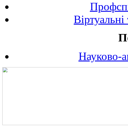
Профспі
Віртуальні
П
Науково-а